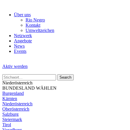
Skip
to
Über uns
the
Rio Negro
content
Kontakt
Umweltzeichen
Netzwerk
Angebote
News
Events
Aktiv werden
Niederösterreich
BUNDESLAND WÄHLEN
Burgenland
Kärnten
Niederösterreich
Oberösterreich
Salzburg
Steiermark
Tirol
Vorarlberg