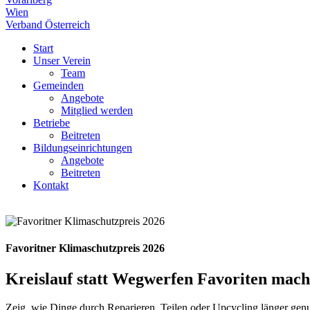
Wien
Verband Österreich
Start
Unser Verein
Team
Gemeinden
Angebote
Mitglied werden
Betriebe
Beitreten
Bildungseinrichtungen
Angebote
Beitreten
Kontakt
Favoritner Klimaschutzpreis 2026
Kreislauf statt Wegwerfen
Favoriten macht
Zeig, wie Dinge durch Reparieren, Teilen oder Upcycling länger genu