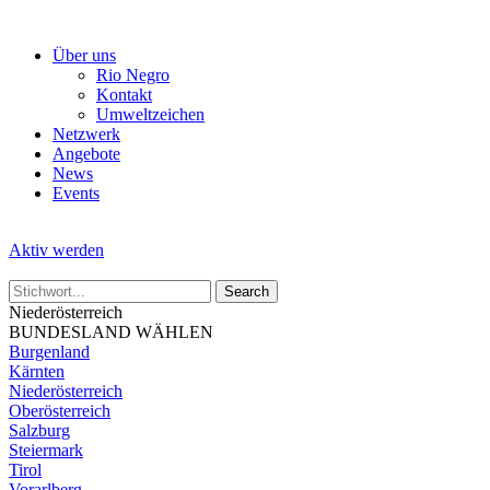
Skip
to
Über uns
the
Rio Negro
content
Kontakt
Umweltzeichen
Netzwerk
Angebote
News
Events
Aktiv werden
Niederösterreich
BUNDESLAND WÄHLEN
Burgenland
Kärnten
Niederösterreich
Oberösterreich
Salzburg
Steiermark
Tirol
Vorarlberg