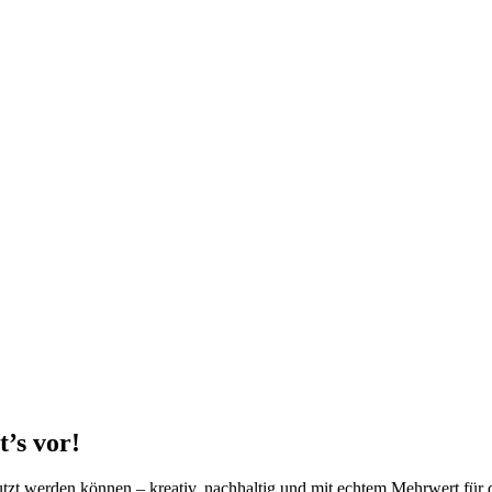
’s vor!
tzt werden können – kreativ, nachhaltig und mit echtem Mehrwert für 