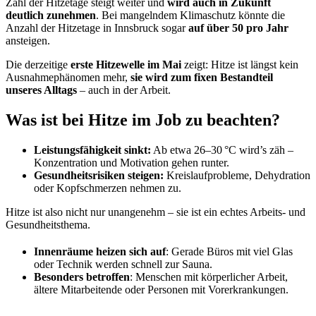
Zahl der Hitzetage steigt weiter und
wird auch in Zukunft
deutlich zunehmen
. Bei mangelndem Klimaschutz könnte die
Anzahl der Hitzetage in Innsbruck sogar
auf über 50 pro Jahr
ansteigen.
Die derzeitige
erste Hitzewelle im Mai
zeigt: Hitze ist längst kein
Ausnahmephänomen mehr,
sie wird zum fixen Bestandteil
unseres Alltags
– auch in der Arbeit.
Was ist bei Hitze im Job zu beachten?
Leistungsfähigkeit sinkt:
Ab etwa 26–30 °C wird’s zäh –
Konzentration und Motivation gehen runter.
Gesundheitsrisiken steigen:
Kreislaufprobleme, Dehydration
oder Kopfschmerzen nehmen zu.
Hitze ist also nicht nur unangenehm – sie ist ein echtes Arbeits- und
Gesundheitsthema.
Innenräume heizen sich auf
: Gerade Büros mit viel Glas
oder Technik werden schnell zur Sauna.
Besonders betroffen
: Menschen mit körperlicher Arbeit,
ältere Mitarbeitende oder Personen mit Vorerkrankungen.