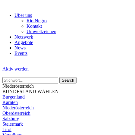
Skip
to
Über uns
the
Rio Negro
content
Kontakt
Umweltzeichen
Netzwerk
Angebote
News
Events
Aktiv werden
Niederösterreich
BUNDESLAND WÄHLEN
Burgenland
Kärnten
Niederösterreich
Oberösterreich
Salzburg
Steiermark
Tirol
Vorarlberg