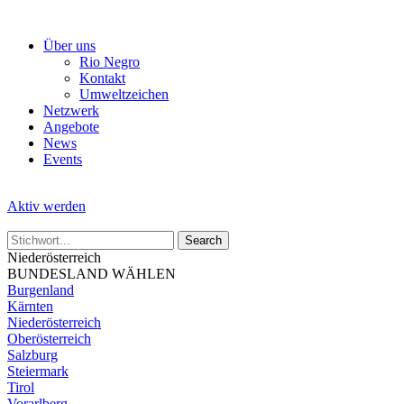
Skip
to
Über uns
the
Rio Negro
content
Kontakt
Umweltzeichen
Netzwerk
Angebote
News
Events
Aktiv werden
Niederösterreich
BUNDESLAND WÄHLEN
Burgenland
Kärnten
Niederösterreich
Oberösterreich
Salzburg
Steiermark
Tirol
Vorarlberg