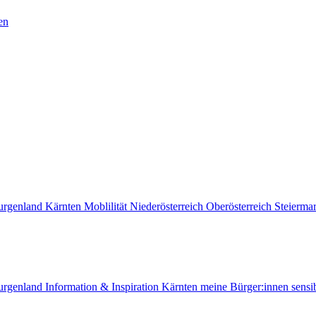
en
urgenland
Kärnten
Moblilität
Niederösterreich
Oberösterreich
Steierma
urgenland
Information & Inspiration
Kärnten
meine Bürger:innen sensib