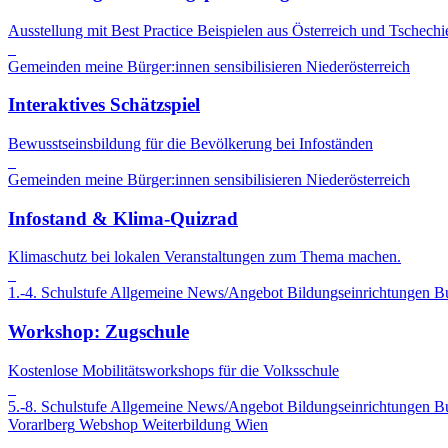
Ausstellung mit Best Practice Beispielen aus Österreich und Tschechi
Gemeinden
meine Bürger:innen sensibilisieren
Niederösterreich
Interaktives Schätzspiel
Bewusstseinsbildung für die Bevölkerung bei Infoständen
Gemeinden
meine Bürger:innen sensibilisieren
Niederösterreich
Infostand & Klima-Quizrad
Klimaschutz bei lokalen Veranstaltungen zum Thema machen.
1.-4. Schulstufe
Allgemeine News/Angebot
Bildungseinrichtungen
B
Workshop: Zugschule
Kostenlose Mobilitätsworkshops für die Volksschule
5.-8. Schulstufe
Allgemeine News/Angebot
Bildungseinrichtungen
B
Vorarlberg
Webshop
Weiterbildung
Wien