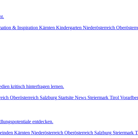
t.
mation & Inspiration
Kärnten
Kindergarten
Niederösterreich
Oberösterr
dien kritisch hinterfragen lernen.
reich
Oberösterreich
Salzburg
Startsite News
Steiermark
Tirol
Vorarlbe
lungspotentiale entdecken.
einden
Kärnten
Niederösterreich
Oberösterreich
Salzburg
Steiermark
T