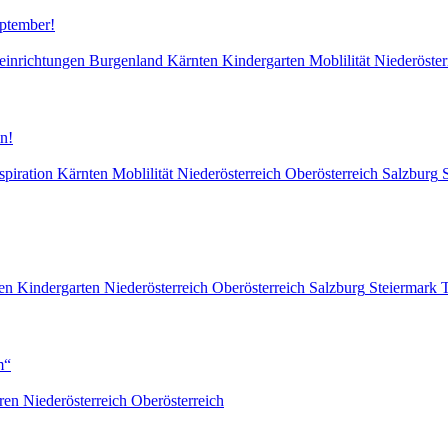
eptember!
einrichtungen
Burgenland
Kärnten
Kindergarten
Moblilität
Niederöster
n!
spiration
Kärnten
Moblilität
Niederösterreich
Oberösterreich
Salzburg
en
Kindergarten
Niederösterreich
Oberösterreich
Salzburg
Steiermark
T
m“
ren
Niederösterreich
Oberösterreich