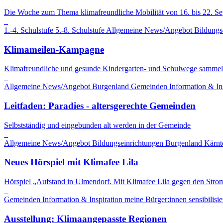
Die Woche zum Thema klimafreundliche Mobilität von 16. bis 22. S
1.-4. Schulstufe
5.-8. Schulstufe
Allgemeine News/Angebot
Bildungs
Klimameilen-Kampagne
Klimafreundliche und gesunde Kindergarten- und Schulwege sammel
Allgemeine News/Angebot
Burgenland
Gemeinden
Information & In
Leitfaden: Paradies - altersgerechte Gemeinden
Selbstständig und eingebunden alt werden in der Gemeinde
Allgemeine News/Angebot
Bildungseinrichtungen
Burgenland
Kärnt
Neues Hörspiel mit Klimafee Lila
Hörspiel „Aufstand in Ulmendorf. Mit Klimafee Lila gegen den Stro
Gemeinden
Information & Inspiration
meine Bürger:innen sensibilisie
Ausstellung: Klimaangepasste Regionen