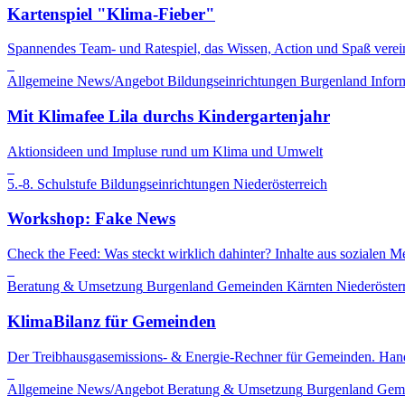
Kartenspiel "Klima-Fieber"
Spannendes Team- und Ratespiel, das Wissen, Action und Spaß verein
Allgemeine News/Angebot
Bildungseinrichtungen
Burgenland
Infor
Mit Klimafee Lila durchs Kindergartenjahr
Aktionsideen und Impluse rund um Klima und Umwelt
5.-8. Schulstufe
Bildungseinrichtungen
Niederösterreich
Workshop: Fake News
Check the Feed: Was steckt wirklich dahinter? Inhalte aus sozialen Me
Beratung & Umsetzung
Burgenland
Gemeinden
Kärnten
Niederöster
KlimaBilanz für Gemeinden
Der Treibhausgasemissions- & Energie-Rechner für Gemeinden. Hand
Allgemeine News/Angebot
Beratung & Umsetzung
Burgenland
Gem