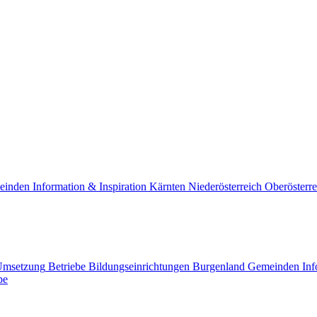
einden
Information & Inspiration
Kärnten
Niederösterreich
Oberösterre
Umsetzung
Betriebe
Bildungseinrichtungen
Burgenland
Gemeinden
Inf
pe