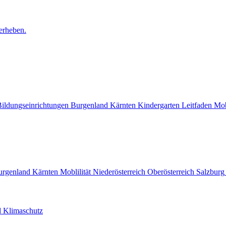
erheben.
ildungseinrichtungen
Burgenland
Kärnten
Kindergarten
Leitfaden
Mob
urgenland
Kärnten
Moblilität
Niederösterreich
Oberösterreich
Salzburg
nd Klimaschutz