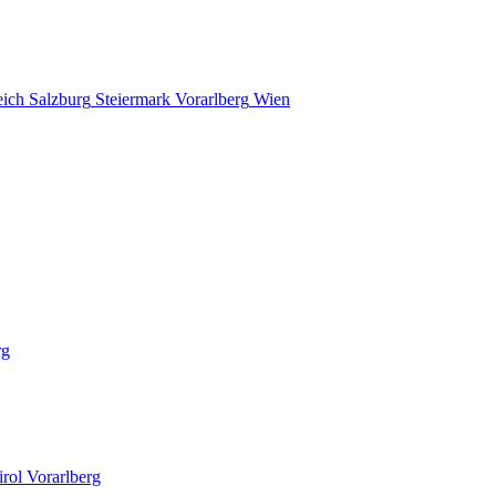
eich
Salzburg
Steiermark
Vorarlberg
Wien
rg
irol
Vorarlberg