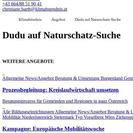
+43 664/88 51 90 41
christiane.barth@klimabuendnis.at
Klimabündnis
Angebot
Dudu auf Naturschatz-Suche
Dudu auf Naturschatz-Suche
WEITERE ANGEBOTE
Allgemeine News/Angebot
Beratung & Umsetzung
Burgenland
Gem
Prozessbegleitung: Kreislaufwirtschaft umsetzen
Beratungsprozess für Gemeinden und Regionen in ganz Österreich
Alle Bildungseinrichtungen
Allgemeine News/Angebot
Beratung & 
Moblilität
Niederösterreich
Steiermark
Typ
Vorarlberg
Wien
Zielgrup
Kampagne: Europäische Mobilitätswoche