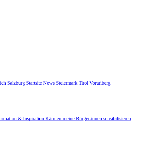
ich
Salzburg
Startsite News
Steiermark
Tirol
Vorarlberg
ormation & Inspiration
Kärnten
meine Bürger:innen sensibilisieren