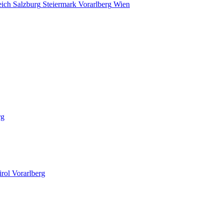
eich
Salzburg
Steiermark
Vorarlberg
Wien
rg
irol
Vorarlberg