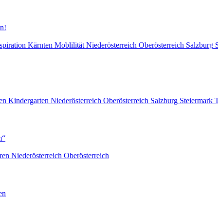
n!
spiration
Kärnten
Moblilität
Niederösterreich
Oberösterreich
Salzburg
en
Kindergarten
Niederösterreich
Oberösterreich
Salzburg
Steiermark
T
m“
ren
Niederösterreich
Oberösterreich
en