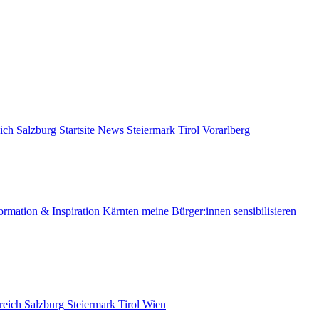
ich
Salzburg
Startsite News
Steiermark
Tirol
Vorarlberg
ormation & Inspiration
Kärnten
meine Bürger:innen sensibilisieren
reich
Salzburg
Steiermark
Tirol
Wien