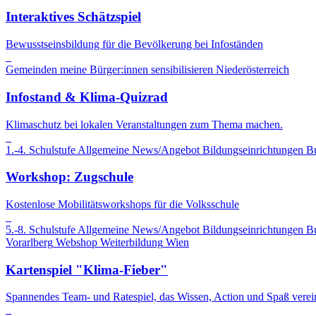
Interaktives Schätzspiel
Bewusstseinsbildung für die Bevölkerung bei Infoständen
Gemeinden
meine Bürger:innen sensibilisieren
Niederösterreich
Infostand & Klima-Quizrad
Klimaschutz bei lokalen Veranstaltungen zum Thema machen.
1.-4. Schulstufe
Allgemeine News/Angebot
Bildungseinrichtungen
B
Workshop: Zugschule
Kostenlose Mobilitätsworkshops für die Volksschule
5.-8. Schulstufe
Allgemeine News/Angebot
Bildungseinrichtungen
B
Vorarlberg
Webshop
Weiterbildung
Wien
Kartenspiel "Klima-Fieber"
Spannendes Team- und Ratespiel, das Wissen, Action und Spaß verein