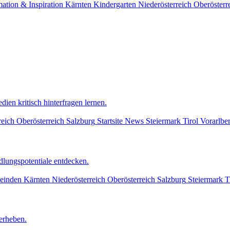
mation & Inspiration
Kärnten
Kindergarten
Niederösterreich
Oberösterr
dien kritisch hinterfragen lernen.
reich
Oberösterreich
Salzburg
Startsite News
Steiermark
Tirol
Vorarlbe
lungspotentiale entdecken.
einden
Kärnten
Niederösterreich
Oberösterreich
Salzburg
Steiermark
T
erheben.