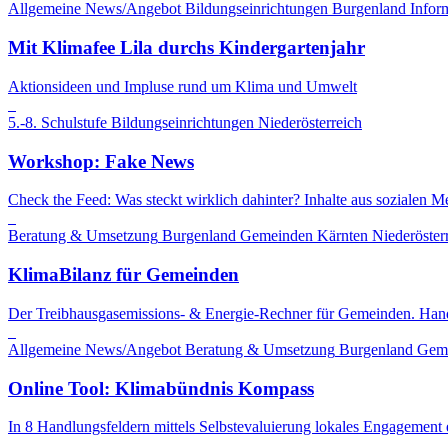
Allgemeine News/Angebot
Bildungseinrichtungen
Burgenland
Infor
Mit Klimafee Lila durchs Kindergartenjahr
Aktionsideen und Impluse rund um Klima und Umwelt
5.-8. Schulstufe
Bildungseinrichtungen
Niederösterreich
Workshop: Fake News
Check the Feed: Was steckt wirklich dahinter? Inhalte aus sozialen Me
Beratung & Umsetzung
Burgenland
Gemeinden
Kärnten
Niederöster
KlimaBilanz für Gemeinden
Der Treibhausgasemissions- & Energie-Rechner für Gemeinden. Hand
Allgemeine News/Angebot
Beratung & Umsetzung
Burgenland
Gem
Online Tool: Klimabündnis Kompass
In 8 Handlungsfeldern mittels Selbstevaluierung lokales Engagement 