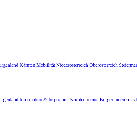
urgenland
Kärnten
Moblilität
Niederösterreich
Oberösterreich
Steierma
urgenland
Information & Inspiration
Kärnten
meine Bürger:innen sensib
t.