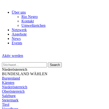
Skip
to
Über uns
the
Rio Negro
content
Kontakt
Umweltzeichen
Netzwerk
Angebote
News
Events
Aktiv werden
Niederösterreich
BUNDESLAND WÄHLEN
Burgenland
Kärnten
Niederösterreich
Oberösterreich
Salzburg
Steiermark
Tirol
Vorarlberg