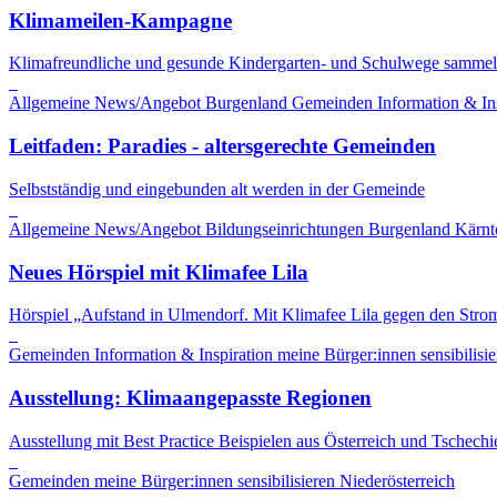
Klimameilen-Kampagne
Klimafreundliche und gesunde Kindergarten- und Schulwege sammel
Allgemeine News/Angebot
Burgenland
Gemeinden
Information & In
Leitfaden: Paradies - altersgerechte Gemeinden
Selbstständig und eingebunden alt werden in der Gemeinde
Allgemeine News/Angebot
Bildungseinrichtungen
Burgenland
Kärnt
Neues Hörspiel mit Klimafee Lila
Hörspiel „Aufstand in Ulmendorf. Mit Klimafee Lila gegen den Stro
Gemeinden
Information & Inspiration
meine Bürger:innen sensibilisie
Ausstellung: Klimaangepasste Regionen
Ausstellung mit Best Practice Beispielen aus Österreich und Tschechi
Gemeinden
meine Bürger:innen sensibilisieren
Niederösterreich