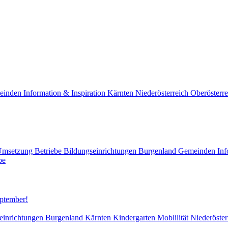
einden
Information & Inspiration
Kärnten
Niederösterreich
Oberösterre
Umsetzung
Betriebe
Bildungseinrichtungen
Burgenland
Gemeinden
Inf
pe
eptember!
einrichtungen
Burgenland
Kärnten
Kindergarten
Moblilität
Niederöster