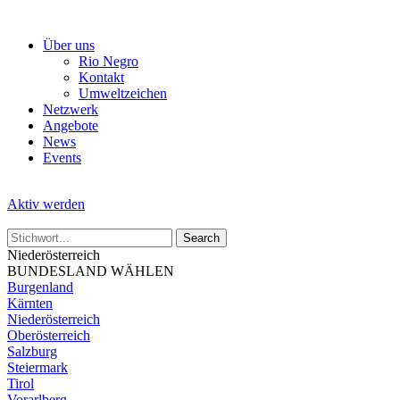
Skip
to
Über uns
the
Rio Negro
content
Kontakt
Umweltzeichen
Netzwerk
Angebote
News
Events
Aktiv werden
Niederösterreich
BUNDESLAND WÄHLEN
Burgenland
Kärnten
Niederösterreich
Oberösterreich
Salzburg
Steiermark
Tirol
Vorarlberg