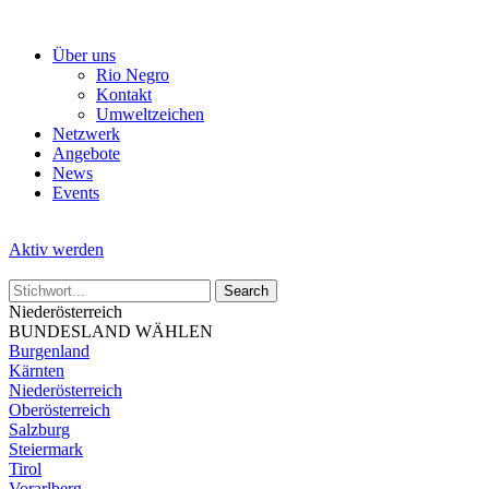
Skip
to
Über uns
the
Rio Negro
content
Kontakt
Umweltzeichen
Netzwerk
Angebote
News
Events
Aktiv werden
Niederösterreich
BUNDESLAND WÄHLEN
Burgenland
Kärnten
Niederösterreich
Oberösterreich
Salzburg
Steiermark
Tirol
Vorarlberg