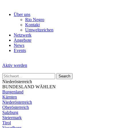
Skip
to
Über uns
the
Rio Negro
content
Kontakt
Umweltzeichen
Netzwerk
Angebote
News
Events
Aktiv werden
Niederösterreich
BUNDESLAND WÄHLEN
Burgenland
Kärnten
Niederösterreich
Oberösterreich
Salzburg
Steiermark
Tirol
Vorarlberg