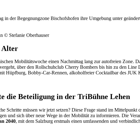
ag in der Begegnungzone Bischofshofen ihre Umgebung unter geändert
n © Stefanie Oberhauser
 Alter
hen Mobilitätswoche einen Nachmittag lang zur autofreien Zone. Das 
vergeht, über den Rollschuhclub Cherry Bombers bis hin zu den Line D
it Hüpfburg, Bobby-Car-Rennen, alkoholfreier Cocktailbar des JUK K
te die Beteiligung in der TriBühne Lehen
e Schritte müssen wir jetzt setzen? Diese Frage stand im Mittelpunkt
ngen und sich über neue Wege in der Mobilität zu informieren. Die Ver
lan 2040
, mit dem Salzburg erstmals einen umfassenden und verbindli