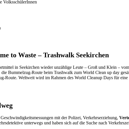
ie VolksschülerInnen
m
me to Waste – Trashwalk Seekirchen
rtmittel in Seekirchen wieder unzählige Leute – Groß und Klein – vom
 die Bummelzug-Route beim Trashwalk zum World Clean up day gesäu
ug-Route. Weltweit wird im Rahmen des World Cleanup Days für eine 
lweg
B. Geschwindigkeitsmessungen mit der Polizei, Verkehrserziehung,
Vert
hrsdetektive unterwegs und haben sich auf die Suche nach Verkehrsz