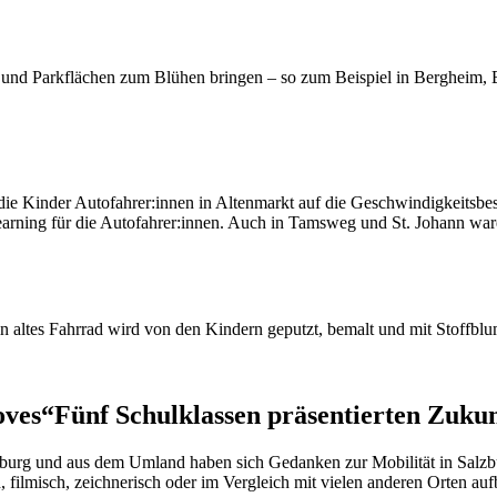
 und Parkflächen zum Blühen bringen – so zum Beispiel in Bergheim, B
 die Kinder Autofahrer:innen in Altenmarkt auf die Geschwindigkeits
 Learning für die Autofahrer:innen. Auch in Tamsweg und St. Johann war
 altes Fahrrad wird von den Kindern geputzt, bemalt und mit Stoffblu
oves“
Fünf Schulklassen präsentierten Zukun
zburg und aus dem Umland haben sich Gedanken zur Mobilität in Salzbu
filmisch, zeichnerisch oder im Vergleich mit vielen anderen Orten aufb