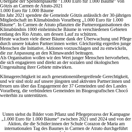
Übergabe der Spendenplakette "1.000 Euro für 1.000 Bäume" von
Götzis an Carmen de Atrato-2021
1.000 Euro für 1.000 Bäume
Im Jahr 2021 spendete die Gemeinde Götzis anlässlich der 30-jährigen
Mitgliedschaft im Klimabündnis Vorarlberg „1.000 Euro für 1.000
Bäume“. In Carmen de Atrato pflanzten die Partnerorganisationen des
Klimabündnis 1000 einheimische Bäume in verschiedenen Gebieten
entlang des Rio Atrato, um dessen Lauf zu schützen.
Heute wachsen viele dieser Bäume dank der Überwachung und Pflege
durch unsere lokalen Partner:innen weiter. Gleichzeitig ergreifen junge
Menschen die Initiative, Aktionen vorzuschlagen und zu entwickeln,
die zur Anpassung an den Klimawandel beitragen.
Als Organisation wollen wir den Wert junger Menschen hervorheben,
die sich engagieren und direkt an der sozialen und ökologischen
Umgestaltung ihrer Gebiete mitwirken.
Klimagerechtigkeit ist auch generationenübergreifende Gerechtigkeit,
und wir sind stolz auf unsere jüngsten und aktivsten Partner:innen und
freuen uns über das Engagement der 37 Gemeinden und des Landes
Vorarlberg, die verbündeten Gemeinden im Biogeografischen Chocó
weiterhin zu unterstützen.
Unten siehst du Bilder vom Pflanz und Pflegeprozess der Kampagne
„1.000 Euro für 1.000 Bäume“ zwischen 2021 und 2024 und von der
Aktion, die die Schüler:innen der Schule Corazon de Maria am
internationalen Tag des Baumes in Carmen de Atrato durchgeführt