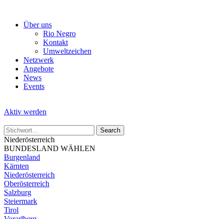
Skip
to
Über uns
the
Rio Negro
content
Kontakt
Umweltzeichen
Netzwerk
Angebote
News
Events
Aktiv werden
Niederösterreich
BUNDESLAND WÄHLEN
Burgenland
Kärnten
Niederösterreich
Oberösterreich
Salzburg
Steiermark
Tirol
Vorarlberg