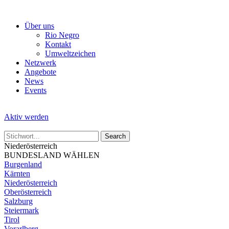
Skip
to
Über uns
the
Rio Negro
content
Kontakt
Umweltzeichen
Netzwerk
Angebote
News
Events
Aktiv werden
Niederösterreich
BUNDESLAND WÄHLEN
Burgenland
Kärnten
Niederösterreich
Oberösterreich
Salzburg
Steiermark
Tirol
Vorarlberg