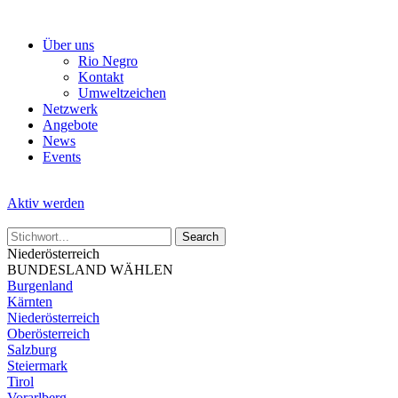
Skip
to
Über uns
the
Rio Negro
content
Kontakt
Umweltzeichen
Netzwerk
Angebote
News
Events
Aktiv werden
Niederösterreich
BUNDESLAND WÄHLEN
Burgenland
Kärnten
Niederösterreich
Oberösterreich
Salzburg
Steiermark
Tirol
Vorarlberg