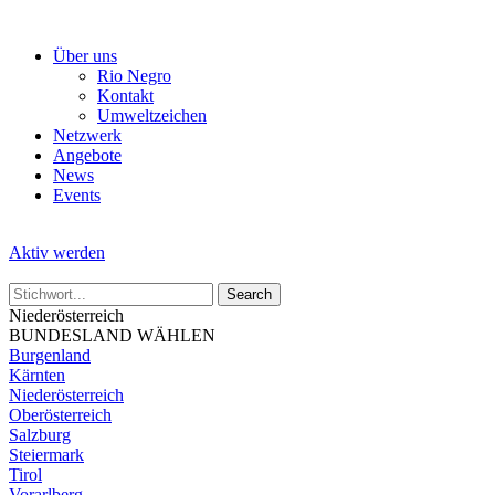
Skip
to
Über uns
the
Rio Negro
content
Kontakt
Umweltzeichen
Netzwerk
Angebote
News
Events
Aktiv werden
Niederösterreich
BUNDESLAND WÄHLEN
Burgenland
Kärnten
Niederösterreich
Oberösterreich
Salzburg
Steiermark
Tirol
Vorarlberg