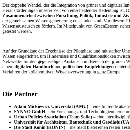
Der doppelte Wandel, der die Integration von grüner und digitaler In
Herausforderungen unserer Zeit von entscheidender Bedeutung ist. 
Zusammenarbeit
zwischen Forschung, Politik, Industrie und Zivi
der gemeinsamen Wissensgenerierung entstanden sind. Vor diesem H
Wissensaustausch zu fördern. Im Mittelpunkt von GreenEsteem stehe
getestet werden.
Auf der Grundlage der Ergebnisse der Pilotphase und mit starker Un
Wissen eingerichtet, um Hindernisse und Qualifikationslücken zwische
Netzwerke für den gegenseitigen Austausch im Bereich der grünen We
einem
digitalen Handbuch
und
politischen Empfehlungen
richtet 
Verfahren der kollaborativen Wissensverwertung in ganz Europa.
Die Partner
Adam-Mickiewicz-Universität (AMU)
– eine führende akade
SYNYO GmbH
– ein Forschungs- und Technologieunternehm
Urban Policies Association (Team Sofia)
– eine interdiszipli
Universität für Architektur, Bautechnik und Geodäsie (
Die Stadt Konin (KONIN)
– die Stadt bietet einen realen T