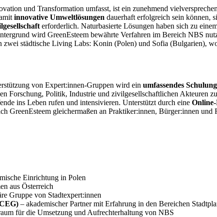
novation und Transformation umfasst, ist ein zunehmend vielverspreche
Damit
innovative Umweltlösungen
dauerhaft erfolgreich sein können, s
lgesellschaft
erforderlich. Naturbasierte Lösungen haben sich zu eine
intergrund wird GreenEsteem bewährte Verfahren im Bereich NBS nut
n zwei städtische Living Labs: Konin (Polen) und Sofia (Bulgarien),
terstützung von Expert:innen-Gruppen wird ein
umfassendes Schulun
n Forschung, Politik, Industrie und zivilgesellschaftlichen Akteuren zu
nde ins Leben rufen und intensivieren. Unterstützt durch eine
Online-
sich GreenEsteem gleichermaßen an Praktiker:innen, Bürger:innen und F
mische Einrichtung in Polen
en aus Österreich
näre Gruppe von Stadtexpert:innen
UACEG)
– akademischer Partner mit Erfahrung in den Bereichen Stadtpl
estraum für die Umsetzung und Aufrechterhaltung von NBS