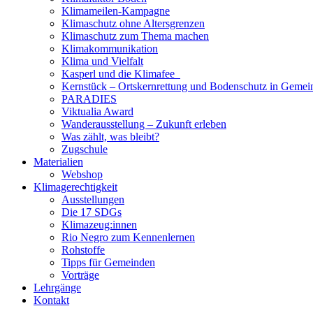
Klimameilen-Kampagne
Klimaschutz ohne Altersgrenzen
Klimaschutz zum Thema machen
Klimakommunikation
Klima und Vielfalt
Kasperl und die Klimafee
Kernstück – Ortskernrettung und Bodenschutz in Gemei
PARADIES
Viktualia Award
Wanderausstellung – Zukunft erleben
Was zählt, was bleibt?
Zugschule
Materialien
Webshop
Klimagerechtigkeit
Ausstellungen
Die 17 SDGs
Klimazeug:innen
Rio Negro zum Kennenlernen
Rohstoffe
Tipps für Gemeinden
Vorträge
Lehrgänge
Kontakt