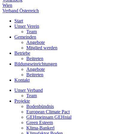
Wien
Verband Österreich
Start
Unser Verein
Team
Gemeinden
Angebote
Mitglied werden
Betriebe
Beitreten
Bildungseinrichtungen
Angebote
Beitreten
Kontakt
Unser Verband
Team
Projekte
Bodenbündnis
European Climate Pact
GEHmeinsam GEHnial
Green Esteem
Klima-Bankerl
Klimafaktor Boden