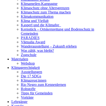
Klimameilen-Kampagne
Klimaschutz ohne Altersgrenzen
Klimaschutz zum Thema machen
Klimakommunikation
Klima und Vielfalt
Kasperl und die Klimafee
Kernstück – Ortskernrettung und Bodenschutz in
Gemeinden
PARADIES
Viktualia Award
Wanderausstellung – Zukunft erleben
Was zählt, was bleibt?
Zugschule
Materialien
Webshop
Klimagerechtigkeit
Ausstellungen
Die 17 SDGs
Klimazeug:innen
Rio Negro zum Kennenlernen
Rohstoffe
Tipps für Gemeinden
Vorträge
Lehrgänge
Kontakt