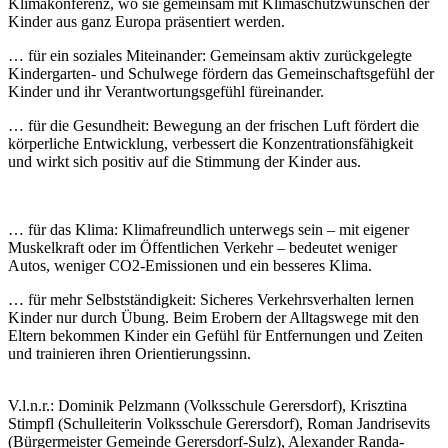
Klimakonferenz, wo sie gemeinsam mit Klimaschutzwünschen der
Kinder aus ganz Europa präsentiert werden.
… für ein soziales Miteinander: Gemeinsam aktiv zurückgelegte
Kindergarten- und Schulwege fördern das Gemeinschaftsgefühl der
Kinder und ihr Verantwortungsgefühl füreinander.
… für die Gesundheit: Bewegung an der frischen Luft fördert die
körperliche Entwicklung, verbessert die Konzentrationsfähigkeit
und wirkt sich positiv auf die Stimmung der Kinder aus.
… für das Klima: Klimafreundlich unterwegs sein – mit eigener
Muskelkraft oder im Öffentlichen Verkehr – bedeutet weniger
Autos, weniger CO2-Emissionen und ein besseres Klima.
… für mehr Selbstständigkeit: Sicheres Verkehrsverhalten lernen
Kinder nur durch Übung. Beim Erobern der Alltagswege mit den
Eltern bekommen Kinder ein Gefühl für Entfernungen und Zeiten
und trainieren ihren Orientierungssinn.
V.l.n.r.: Dominik Pelzmann (Volksschule Gerersdorf), Krisztina
Stimpfl (Schulleiterin Volksschule Gerersdorf), Roman Jandrisevits
(Bürgermeister Gemeinde Gerersdorf-Sulz), Alexander Randa-