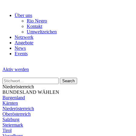
Skip
to
Über uns
the
Rio Negro
content
Kontakt
Umweltzeichen
Netzwerk
Angebote
News
Events
Aktiv werden
Niederösterreich
BUNDESLAND WÄHLEN
Burgenland
Kärnten
Niederösterreich
Oberösterreich
Salzburg
Steiermark
Tirol
Vorarlberg