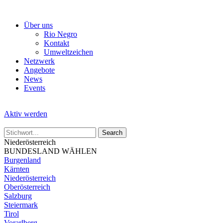
Skip
to
Über uns
the
Rio Negro
content
Kontakt
Umweltzeichen
Netzwerk
Angebote
News
Events
Aktiv werden
Niederösterreich
BUNDESLAND WÄHLEN
Burgenland
Kärnten
Niederösterreich
Oberösterreich
Salzburg
Steiermark
Tirol
Vorarlberg