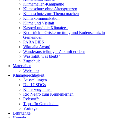
Klimameilen-Kampagne
Klimaschutz ohne Altersgrenzen
Klimaschutz zum Thema machen
Klimakommunikation
Klima und Vielfalt
Kasperl und die Klimafee
Kernstück – Ortskernrettung und Bodenschutz in
Gemeinden
PARADIES
Viktualia Award
Wanderausstellung – Zukunft erleben
Was zählt, was bleibt?
Zugschule
Materialien
Webshop
Klimagerechtigkeit
Ausstellungen
Die 17 SDGs
Klimazeug:innen
Rio Negro zum Kennenlernen
Rohstoffe
Tipps für Gemeinden
Vorträge
Lehrgänge
Kontakt